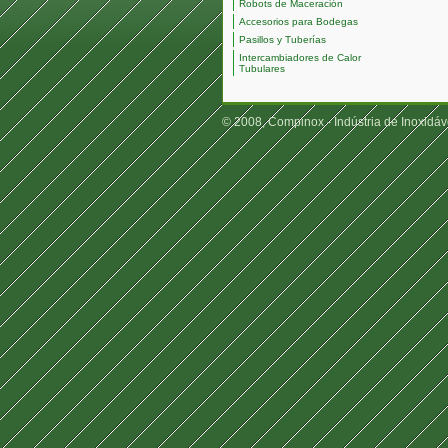
Robots de Maceración
Accesorios para Bodegas
Pasillos y Tuberías
Intercambiadores de Calor
Tubulares
© 2008, Compinox - Indústria de Inoxidáv