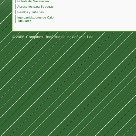
Robots de Maceración
Accesorios para Bodegas
Pasillos y Tuberías
Intercambiadores de Calor
Tubulares
© 2008, Compinox - Indústria de Inoxidáveis, Lda.