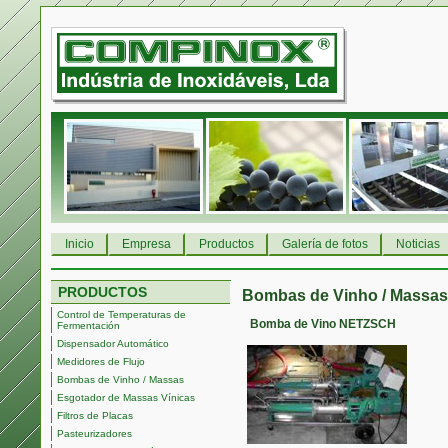
Inicio
Empresa
Productos
Galería de fotos
Noticias
PRODUCTOS
Bombas de Vinho / Massas
Control de Temperaturas de
Bomba de Vino NETZSCH
Fermentación
Dispensador Automático
Medidores de Flujo
Bombas de Vinho / Massas
Esgotador de Massas Vínicas
Filtros de Placas
Pasteurizadores