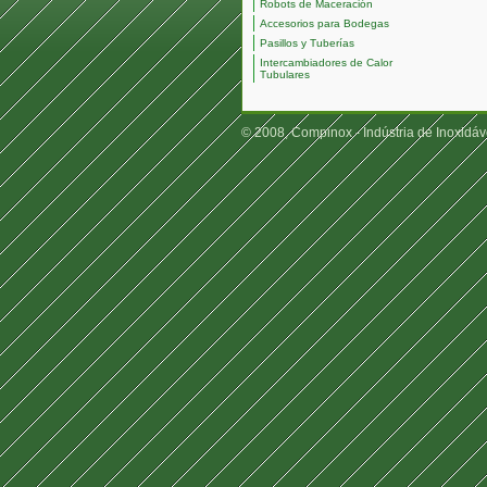
Robots de Maceración
Accesorios para Bodegas
Pasillos y Tuberías
Intercambiadores de Calor
Tubulares
© 2008, Compinox - Indústria de Inoxidáv